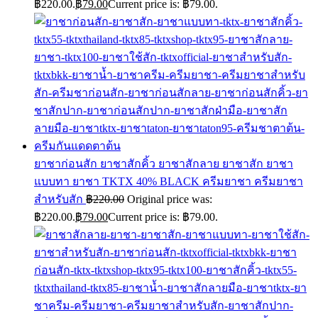
฿220.00.
฿
79.00
Current price is: ฿79.00.
ยาชาก่อนสัก ยาชาสักคิ้ว ยาชาสักลาย ยาชาสัก ยาชา
แบบทา ยาชา TKTX 40% BLACK ครีมยาชา ครีมยาชา
สำหรับสัก
฿
220.00
Original price was:
฿220.00.
฿
79.00
Current price is: ฿79.00.