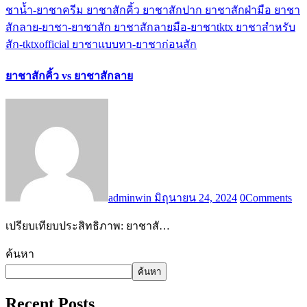
ชาน้ำ-ยาชาครีม
ยาชาสักคิ้ว
ยาชาสักปาก
ยาชาสักฝ่ามือ
ยาชา
สักลาย-ยาชา-ยาชาสัก
ยาชาสักลายมือ-ยาชาtktx
ยาชาสำหรับ
สัก-tktxofficial
ยาชาแบบทา-ยาชาก่อนสัก
ยาชาสักคิ้ว vs ยาชาสักลาย
adminwin
มิถุนายน 24, 2024
0Comments
เปรียบเทียบประสิทธิภาพ: ยาชาสั…
ค้นหา
ค้นหา
Recent Posts