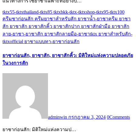
แนวทางการใช้ยาชาเฉพาะที่อย่างป…
tktx55-tktxthailand-tktx85
tktxbkk-tktx-tktxshop-tktx95-tktx100
ครีมชาก่อนสัก
ครีมยาชาสำหรับสัก
ยาชาน้ำ-ยาชาครีม
ยาชา
สัก
ยาชาสัก
ยาชาสักคิ้ว
ยาชาสักปาก
ยาชาสักฝ่ามือ
ยาชาสัก
ลาย-ยาชา-ยาชาสัก
ยาชาสักลายมือ-ยาชาtktx
ยาชาสำหรับสัก-
tktxofficial
ยาชาแบบทา-ยาชาก่อนสัก
ยาชาก่อนสัก, ยาชาสัก, ยาชาสักคิ้ว: มิติใหม่แห่งความปลอดภัย
ในวงการสัก
adminwin
กรกฎาคม 3, 2024
0Comments
ยาชาก่อนสัก: มิติใหม่แห่งความป…