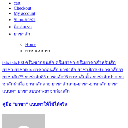
cart
Checkout
My account
Shop-ยาชา
ติดต่อเรา
ยาชาสัก
Home
ยาชาแบบทา
tktx
tktx100
ครีมชาก่อนสัก
ครีมยาชา
ครีมยาชาสำหรับสัก
ยาชา
ยาชาtktx
ยาชาก่อนสัก
ยาชาสัก
ยาชาสัก100
ยาชาสัก55
ยาชาสัก75
ยาชาสัก85
ยาชาสัก95
ยาชาสักคิ้ว
ยาชาสักปาก
ยา
ชาสักฝ่ามือ
ยาชาสักลาย
ยาชาสักลาย-ยาชา-ยาชาสัก
ยาชา
แบบทา
ยาชาแบบทา-ยาชาก่อนสัก
คู่มือ “ยาชา” แบบทาให้ใช้ได้จริง