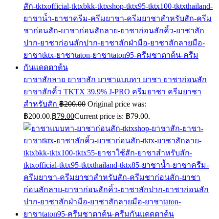
ยาชาสักลาย ยาชาสัก ยาชาแบบทา ยาชา ยาชาก่อนสัก
ยาชาสักคิ้ว TKTX 39.9% J-PRO ครีมยาชา ครีมยาชา
สำหรับสัก
฿
200.00
Original price was:
฿200.00.
฿
79.00
Current price is: ฿79.00.