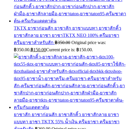
TKTX ยาชาก่อนสัก ยาชาสัก ยาชาแบบทา ยาชาสักคิ้ว
ยาชาสักลาย ยาชา ยาชาTKTX NEO 100% ครีมยาชา
ครีมยาชาสำหรับสัก
฿
350.00
Original price was:
฿350.00.
฿
150.00
Current price is: ฿150.00.
ยาชาสัก ยาชาก่อนสัก ยาชาสักคิ้ว ยาชาสักลาย ยาชา
แบบทา ยาชา TKTX 55% น้ำเงิน ครีมยาชา ครีมยาชา
สำหรับสัก
฿
260.00
Original price was: