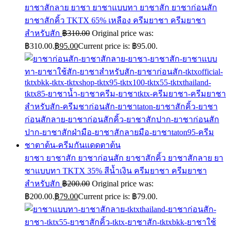
ยาชาสักลาย ยาชา ยาชาแบบทา ยาชาสัก ยาชาก่อนสัก
ยาชาสักคิ้ว TKTX 65% เหลือง ครีมยาชา ครีมยาชา
สำหรับสัก
฿
310.00
Original price was:
฿310.00.
฿
95.00
Current price is: ฿95.00.
ยาชา ยาชาสัก ยาชาก่อนสัก ยาชาสักคิ้ว ยาชาสักลาย ยา
ชาแบบทา TKTX 35% สีน้ำเงิน ครีมยาชา ครีมยาชา
สำหรับสัก
฿
200.00
Original price was:
฿200.00.
฿
79.00
Current price is: ฿79.00.