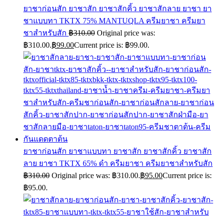
ยาชาก่อนสัก ยาชาสัก ยาชาสักคิ้ว ยาชาสักลาย ยาชา ยา
ชาแบบทา TKTX 75% MANTUQLA ครีมยาชา ครีมยา
ชาสำหรับสัก
฿
310.00
Original price was:
฿310.00.
฿
99.00
Current price is: ฿99.00.
ยาชาก่อนสัก ยาชาแบบทา ยาชาสัก ยาชาสักคิ้ว ยาชาสัก
ลาย ยาชา TKTX 65% ดำ ครีมยาชา ครีมยาชาสำหรับสัก
฿
310.00
Original price was: ฿310.00.
฿
95.00
Current price is:
฿95.00.