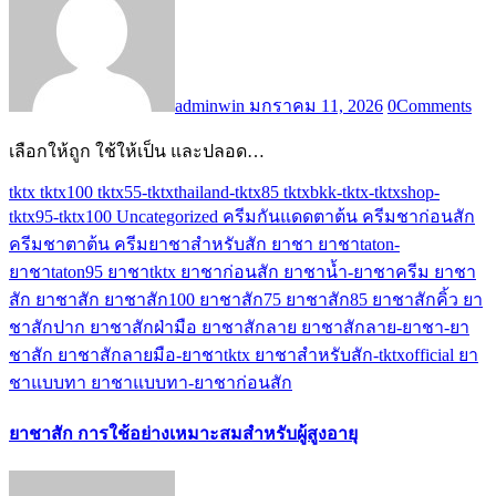
adminwin
มกราคม 11, 2026
0Comments
เลือกให้ถูก ใช้ให้เป็น และปลอด…
tktx
tktx100
tktx55-tktxthailand-tktx85
tktxbkk-tktx-tktxshop-
tktx95-tktx100
Uncategorized
ครีมกันแดดตาต้น
ครีมชาก่อนสัก
ครีมชาตาต้น
ครีมยาชาสำหรับสัก
ยาชา
ยาชาtaton-
ยาชาtaton95
ยาชาtktx
ยาชาก่อนสัก
ยาชาน้ำ-ยาชาครีม
ยาชา
สัก
ยาชาสัก
ยาชาสัก100
ยาชาสัก75
ยาชาสัก85
ยาชาสักคิ้ว
ยา
ชาสักปาก
ยาชาสักฝ่ามือ
ยาชาสักลาย
ยาชาสักลาย-ยาชา-ยา
ชาสัก
ยาชาสักลายมือ-ยาชาtktx
ยาชาสำหรับสัก-tktxofficial
ยา
ชาแบบทา
ยาชาแบบทา-ยาชาก่อนสัก
ยาชาสัก การใช้อย่างเหมาะสมสำหรับผู้สูงอายุ