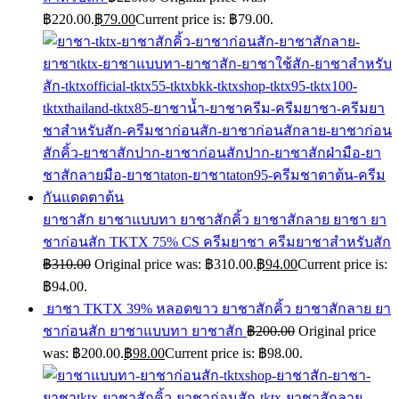
฿220.00.
฿
79.00
Current price is: ฿79.00.
ยาชาสัก ยาชาแบบทา ยาชาสักคิ้ว ยาชาสักลาย ยาชา ยา
ชาก่อนสัก TKTX 75% CS ครีมยาชา ครีมยาชาสำหรับสัก
฿
310.00
Original price was: ฿310.00.
฿
94.00
Current price is:
฿94.00.
ยาชา TKTX 39% หลอดขาว ยาชาสักคิ้ว ยาชาสักลาย ยา
ชาก่อนสัก ยาชาแบบทา ยาชาสัก
฿
200.00
Original price
was: ฿200.00.
฿
98.00
Current price is: ฿98.00.