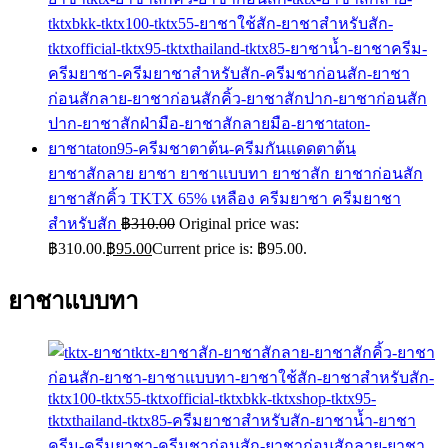
ยาชาสักลาย ยาชา ยาชาแบบทา ยาชาสัก ยาชาก่อนสัก
ยาชาสักคิ้ว TKTX 65% เหลือง ครีมยาชา ครีมยาชา
สำหรับสัก
฿
310.00
Original price was:
฿310.00.
฿
95.00
Current price is: ฿95.00.
ยาชาแบบทา