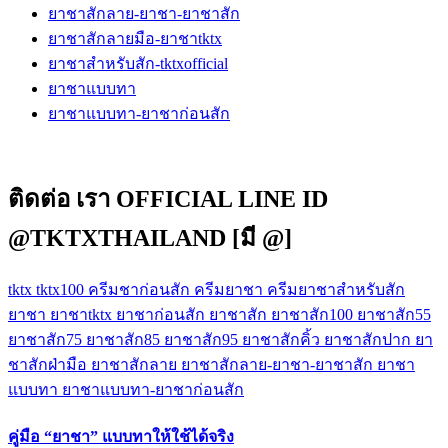
ยาชาสักลาย-ยาชา-ยาชาสัก
ยาชาสักลายมือ-ยาชาtktx
ยาชาสำหรับสัก-tktxofficial
ยาชาแบบทา
ยาชาแบบทา-ยาชาก่อนสัก
ติดต่อ เรา OFFICIAL LINE ID
@TKTXTHAILAND [มี @]
tktx
tktx100
ครีมชาก่อนสัก
ครีมยาชา
ครีมยาชาสำหรับสัก
ยาชา
ยาชาtktx
ยาชาก่อนสัก
ยาชาสัก
ยาชาสัก100
ยาชาสัก55
ยาชาสัก75
ยาชาสัก85
ยาชาสัก95
ยาชาสักคิ้ว
ยาชาสักปาก
ยา
ชาสักฝ่ามือ
ยาชาสักลาย
ยาชาสักลาย-ยาชา-ยาชาสัก
ยาชา
แบบทา
ยาชาแบบทา-ยาชาก่อนสัก
คู่มือ “ยาชา” แบบทาให้ใช้ได้จริง