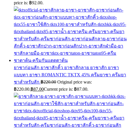
price is: ฿92.00.
ยาชาก่อนสัก ยาชาสักคิ้ว ยาชาสักลาย ยาชาสัก ยาชา
แบบทา ยาชา ROMANTIC TKTX 45% ครีมยาชา ครีมยา
ชาสำหรับสัก
฿
220.00
Original price was:
฿220.00.
฿
87.00
Current price is: ฿87.00.