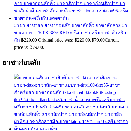
ยาชา ยาชาสัก ยาชาก่อนสัก ยาชาสักคิ้ว ยาชาสักลาย ยา
ชาแบบทา TKTX 38% RED ครีมยาชา ครีมยาชาสำหรับ
สัก
฿
220.00
Original price was: ฿220.00.
฿
79.00
Current
price is: ฿79.00.
ยาชาก่อนสัก