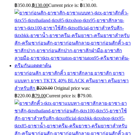
฿350.00.
฿
130.00
Current price is: ฿130.00.
ยาชาก่อนสัก ยาชาสักคิ้ว ยาชาสักลาย ยาชาสัก ยาชา
แบบทา ยาชา TKTX 40% BLACK ครีมยาชา ครีมยาชา
สำหรับสัก
฿
220.00
Original price was:
฿220.00.
฿
79.00
Current price is: ฿79.00.