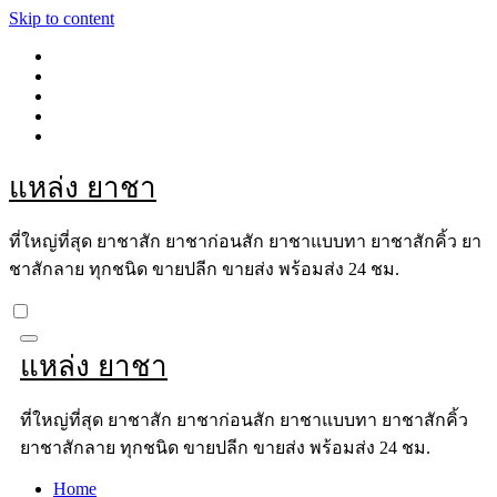
Skip to content
แหล่ง ยาชา
ที่ใหญ่ที่สุด ยาชาสัก ยาชาก่อนสัก ยาชาแบบทา ยาชาสักคิ้ว ยา
ชาสักลาย ทุกชนิด ขายปลีก ขายส่ง พร้อมส่ง 24 ชม.
แหล่ง ยาชา
ที่ใหญ่ที่สุด ยาชาสัก ยาชาก่อนสัก ยาชาแบบทา ยาชาสักคิ้ว
ยาชาสักลาย ทุกชนิด ขายปลีก ขายส่ง พร้อมส่ง 24 ชม.
Home