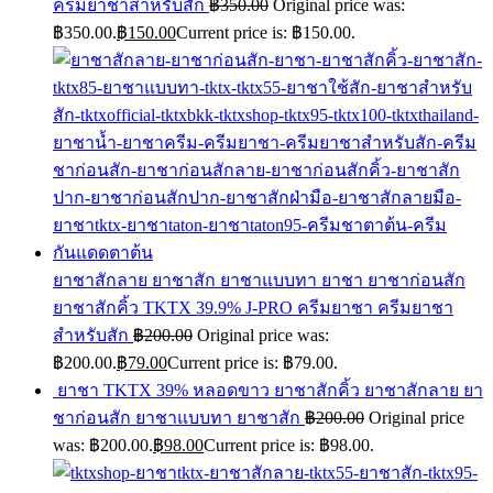
ครีมยาชาสำหรับสัก
฿
350.00
Original price was:
฿350.00.
฿
150.00
Current price is: ฿150.00.
ยาชาสักลาย ยาชาสัก ยาชาแบบทา ยาชา ยาชาก่อนสัก
ยาชาสักคิ้ว TKTX 39.9% J-PRO ครีมยาชา ครีมยาชา
สำหรับสัก
฿
200.00
Original price was:
฿200.00.
฿
79.00
Current price is: ฿79.00.
ยาชา TKTX 39% หลอดขาว ยาชาสักคิ้ว ยาชาสักลาย ยา
ชาก่อนสัก ยาชาแบบทา ยาชาสัก
฿
200.00
Original price
was: ฿200.00.
฿
98.00
Current price is: ฿98.00.