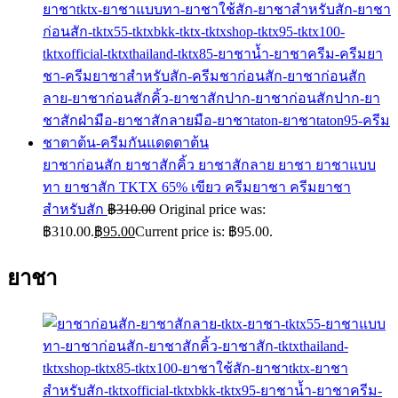
ยาชาก่อนสัก ยาชาสักคิ้ว ยาชาสักลาย ยาชา ยาชาแบบ
ทา ยาชาสัก TKTX 65% เขียว ครีมยาชา ครีมยาชา
สำหรับสัก
฿
310.00
Original price was:
฿310.00.
฿
95.00
Current price is: ฿95.00.
ยาชา