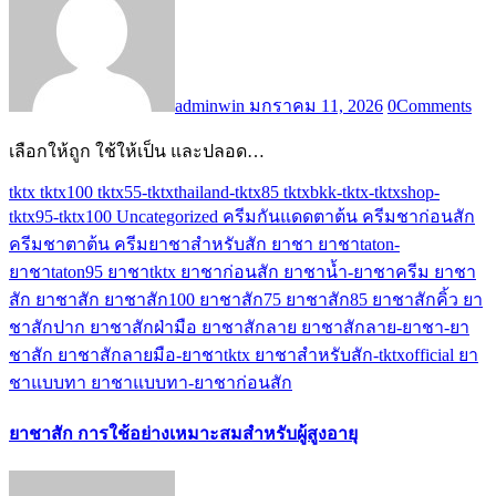
adminwin
มกราคม 11, 2026
0Comments
เลือกให้ถูก ใช้ให้เป็น และปลอด…
tktx
tktx100
tktx55-tktxthailand-tktx85
tktxbkk-tktx-tktxshop-
tktx95-tktx100
Uncategorized
ครีมกันแดดตาต้น
ครีมชาก่อนสัก
ครีมชาตาต้น
ครีมยาชาสำหรับสัก
ยาชา
ยาชาtaton-
ยาชาtaton95
ยาชาtktx
ยาชาก่อนสัก
ยาชาน้ำ-ยาชาครีม
ยาชา
สัก
ยาชาสัก
ยาชาสัก100
ยาชาสัก75
ยาชาสัก85
ยาชาสักคิ้ว
ยา
ชาสักปาก
ยาชาสักฝ่ามือ
ยาชาสักลาย
ยาชาสักลาย-ยาชา-ยา
ชาสัก
ยาชาสักลายมือ-ยาชาtktx
ยาชาสำหรับสัก-tktxofficial
ยา
ชาแบบทา
ยาชาแบบทา-ยาชาก่อนสัก
ยาชาสัก การใช้อย่างเหมาะสมสำหรับผู้สูงอายุ