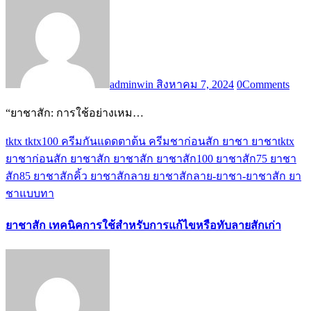
adminwin
สิงหาคม 7, 2024
0Comments
“ยาชาสัก: การใช้อย่างเหม…
tktx
tktx100
ครีมกันแดดตาต้น
ครีมชาก่อนสัก
ยาชา
ยาชาtktx
ยาชาก่อนสัก
ยาชาสัก
ยาชาสัก
ยาชาสัก100
ยาชาสัก75
ยาชา
สัก85
ยาชาสักคิ้ว
ยาชาสักลาย
ยาชาสักลาย-ยาชา-ยาชาสัก
ยา
ชาแบบทา
ยาชาสัก เทคนิคการใช้สำหรับการแก้ไขหรือทับลายสักเก่า