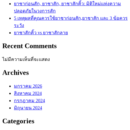
ยาชาก่อนสัก, ยาชาสัก, ยาชาสักคิ้ว: มิติใหม่แห่งความ
ปลอดภัยในวงการสัก
5 เหตุผลที่คุณควรใช้ยาชาก่อนสัก,ยาชาสัก และ 3 ข้อควร
ระวัง
ยาชาสักคิ้ว vs ยาชาสักลาย
Recent Comments
ไม่มีความเห็นที่จะแสดง
Archives
มกราคม 2026
สิงหาคม 2024
กรกฎาคม 2024
มิถุนายน 2024
Categories