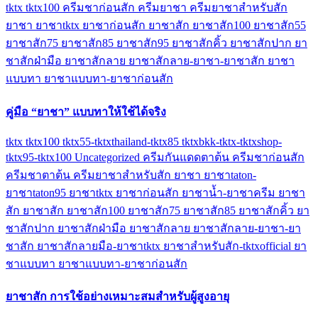
tktx
tktx100
ครีมชาก่อนสัก
ครีมยาชา
ครีมยาชาสำหรับสัก
ยาชา
ยาชาtktx
ยาชาก่อนสัก
ยาชาสัก
ยาชาสัก100
ยาชาสัก55
ยาชาสัก75
ยาชาสัก85
ยาชาสัก95
ยาชาสักคิ้ว
ยาชาสักปาก
ยา
ชาสักฝ่ามือ
ยาชาสักลาย
ยาชาสักลาย-ยาชา-ยาชาสัก
ยาชา
แบบทา
ยาชาแบบทา-ยาชาก่อนสัก
คู่มือ “ยาชา” แบบทาให้ใช้ได้จริง
tktx
tktx100
tktx55-tktxthailand-tktx85
tktxbkk-tktx-tktxshop-
tktx95-tktx100
Uncategorized
ครีมกันแดดตาต้น
ครีมชาก่อนสัก
ครีมชาตาต้น
ครีมยาชาสำหรับสัก
ยาชา
ยาชาtaton-
ยาชาtaton95
ยาชาtktx
ยาชาก่อนสัก
ยาชาน้ำ-ยาชาครีม
ยาชา
สัก
ยาชาสัก
ยาชาสัก100
ยาชาสัก75
ยาชาสัก85
ยาชาสักคิ้ว
ยา
ชาสักปาก
ยาชาสักฝ่ามือ
ยาชาสักลาย
ยาชาสักลาย-ยาชา-ยา
ชาสัก
ยาชาสักลายมือ-ยาชาtktx
ยาชาสำหรับสัก-tktxofficial
ยา
ชาแบบทา
ยาชาแบบทา-ยาชาก่อนสัก
ยาชาสัก การใช้อย่างเหมาะสมสำหรับผู้สูงอายุ