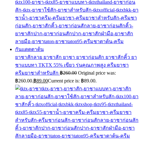
ยาชาสักลาย ยาชาสัก ยาชา ยาชาก่อนสัก ยาชาสักคิ้ว ยา
ชาแบบทา TKTX 55% เขียว รุ่นคุณภาพสูง ครีมยาชา
ครีมยาชาสำหรับสัก
฿
260.00
Original price was:
฿260.00.
฿
89.00
Current price is: ฿89.00.