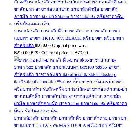
ยาชาก่อนสัก ยาชาสักคิ้ว ยาชาสักลาย ยาชาสัก ยาชา
แบบทา ยาชา TKTX 40% BLACK ครีมยาชา ครีมยาชา
สำหรับสัก
฿
220.00
Original price was:
฿220.00.
฿
79.00
Current price is: ฿79.00.
ยาชาก่อนสัก ยาชาสัก ยาชาสักคิ้ว ยาชาสักลาย ยาชา ยา
ชาแบบทา TKTX 75% MANTUQLA ครีมยาชา ครีมยา