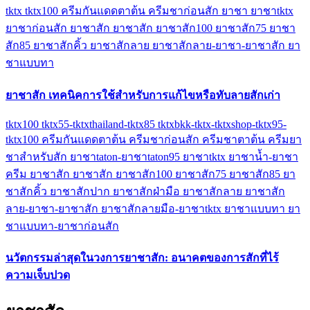
tktx
tktx100
ครีมกันแดดตาต้น
ครีมชาก่อนสัก
ยาชา
ยาชาtktx
ยาชาก่อนสัก
ยาชาสัก
ยาชาสัก
ยาชาสัก100
ยาชาสัก75
ยาชา
สัก85
ยาชาสักคิ้ว
ยาชาสักลาย
ยาชาสักลาย-ยาชา-ยาชาสัก
ยา
ชาแบบทา
ยาชาสัก เทคนิคการใช้สำหรับการแก้ไขหรือทับลายสักเก่า
tktx100
tktx55-tktxthailand-tktx85
tktxbkk-tktx-tktxshop-tktx95-
tktx100
ครีมกันแดดตาต้น
ครีมชาก่อนสัก
ครีมชาตาต้น
ครีมยา
ชาสำหรับสัก
ยาชาtaton-ยาชาtaton95
ยาชาtktx
ยาชาน้ำ-ยาชา
ครีม
ยาชาสัก
ยาชาสัก
ยาชาสัก100
ยาชาสัก75
ยาชาสัก85
ยา
ชาสักคิ้ว
ยาชาสักปาก
ยาชาสักฝ่ามือ
ยาชาสักลาย
ยาชาสัก
ลาย-ยาชา-ยาชาสัก
ยาชาสักลายมือ-ยาชาtktx
ยาชาแบบทา
ยา
ชาแบบทา-ยาชาก่อนสัก
นวัตกรรมล่าสุดในวงการยาชาสัก: อนาคตของการสักที่ไร้
ความเจ็บปวด