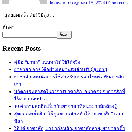
adminwin
กรกฎาคม 15, 2024
0Comments
“สุดยอดเคล็ดลับ! วิธีดูแ…
ค้นหา
ค้นหา
Recent Posts
คู่มือ “ยาชา” แบบทาให้ใช้ได้จริง
ยาชาสัก การใช้อย่างเหมาะสมสำหรับผู้สูงอายุ
ยาชาสัก เทคนิคการใช้สำหรับการแก้ไขหรือทับลายสัก
เก่า
นวัตกรรมล่าสุดในวงการยาชาสัก: อนาคตของการสักที่
ไร้ความเจ็บปวด
10 คำถามสุดฮิตเกี่ยวกับยาชาสักที่คนอยากสักต้องรู้
สุดยอดเคล็ดลับ! วิธีดูแลงานสักหลังใช้ “ยาชาสัก” แบบ
ชิลๆ
วิธีใช้ ยาชาสัก, ยาชาก่อนสัก, ยาชาสักลาย, ยาชาสักคิ้ว