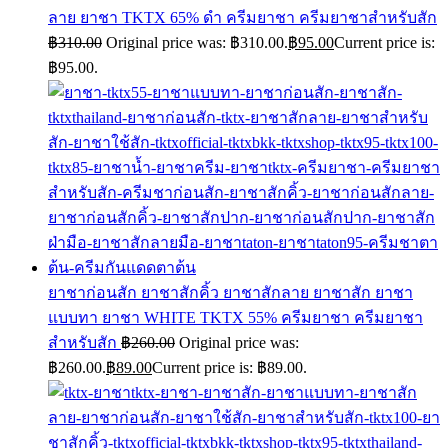
ลาย ยาชา TKTX 65% ดำ ครีมยาชา ครีมยาชาสำหรับสัก
฿
310.00
Original price was: ฿310.00.
฿
95.00
Current price is:
฿95.00.
ยาชาก่อนสัก ยาชาสักคิ้ว ยาชาสักลาย ยาชาสัก ยาชา
แบบทา ยาชา WHITE TKTX 55% ครีมยาชา ครีมยาชา
สำหรับสัก
฿
260.00
Original price was:
฿260.00.
฿
89.00
Current price is: ฿89.00.