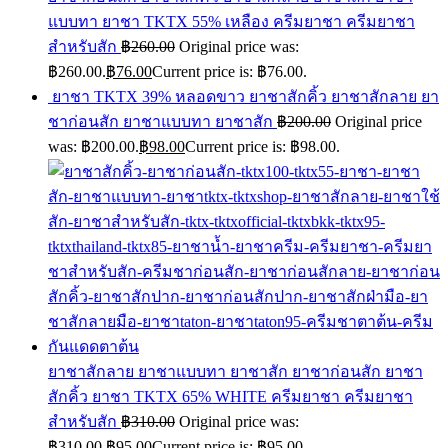
แบบทา ยาชา TKTX 55% เหลือง ครีมยาชา ครีมยาชา
สำหรับสัก
฿
260.00
Original price was:
฿260.00.
฿
76.00
Current price is: ฿76.00.
ยาชา TKTX 39% หลอดขาว ยาชาสักคิ้ว ยาชาสักลาย ยา
ชาก่อนสัก ยาชาแบบทา ยาชาสัก
฿
200.00
Original price
was: ฿200.00.
฿
98.00
Current price is: ฿98.00.
ยาชาสักลาย ยาชาแบบทา ยาชาสัก ยาชาก่อนสัก ยาชา
สักคิ้ว ยาชา TKTX 65% WHITE ครีมยาชา ครีมยาชา
สำหรับสัก
฿
310.00
Original price was:
฿310.00.
฿
95.00
Current price is: ฿95.00.