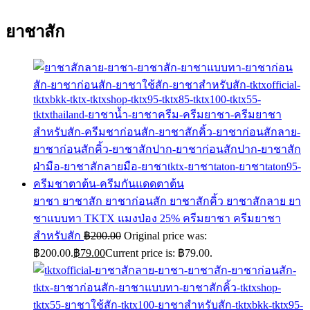
ยาชาสัก
ยาชา ยาชาสัก ยาชาก่อนสัก ยาชาสักคิ้ว ยาชาสักลาย ยา
ชาแบบทา TKTX แมงป่อง 25% ครีมยาชา ครีมยาชา
สำหรับสัก
฿
200.00
Original price was:
฿200.00.
฿
79.00
Current price is: ฿79.00.