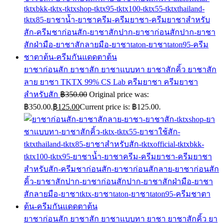
ยาชาก่อนสัก ยาชาสัก ยาชาแบบทา ยาชาสักคิ้ว ยาชาสัก
ลาย ยาชา TKTX 99% CS Lab ครีมยาชา ครีมยาชา
สำหรับสัก
฿
350.00
Original price was:
฿350.00.
฿
125.00
Current price is: ฿125.00.
ยาชาก่อนสัก ยาชาสัก ยาชาแบบทา ยาชา ยาชาสักคิ้ว ยา