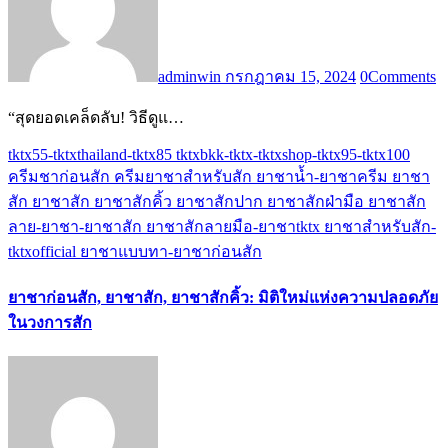
adminwin
กรกฎาคม 15, 2024
0Comments
“สุดยอดเคล็ดลับ! วิธีดูแ…
tktx55-tktxthailand-tktx85
tktxbkk-tktx-tktxshop-tktx95-tktx100
ครีมชาก่อนสัก
ครีมยาชาสำหรับสัก
ยาชาน้ำ-ยาชาครีม
ยาชา
สัก
ยาชาสัก
ยาชาสักคิ้ว
ยาชาสักปาก
ยาชาสักฝ่ามือ
ยาชาสัก
ลาย-ยาชา-ยาชาสัก
ยาชาสักลายมือ-ยาชาtktx
ยาชาสำหรับสัก-
tktxofficial
ยาชาแบบทา-ยาชาก่อนสัก
ยาชาก่อนสัก, ยาชาสัก, ยาชาสักคิ้ว: มิติใหม่แห่งความปลอดภัย
ในวงการสัก