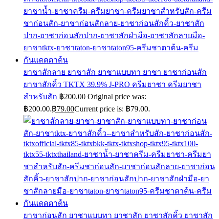
ยาชาสักลาย ยาชาสัก ยาชาแบบทา ยาชา ยาชาก่อนสัก
ยาชาสักคิ้ว TKTX 39.9% J-PRO ครีมยาชา ครีมยาชา
สำหรับสัก
฿
200.00
Original price was:
฿200.00.
฿
79.00
Current price is: ฿79.00.
ยาชาก่อนสัก ยาชาแบบทา ยาชาสัก ยาชาสักคิ้ว ยาชาสัก