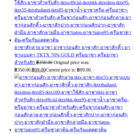
ยาชาสักลาย ยาชา ยาชาก่อนสัก ยาชาสัก ยาชาสักคิ้ว ยา
ชาแบบทา TKTX 76% GOLD ครีมยาชา ครีมยาชา
สำหรับสัก
฿
350.00
Original price was:
฿350.00.
฿
99.00
Current price is: ฿99.00.