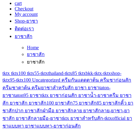
cart
Checkout
My account
Shop-ยาชา
ติดต่อเรา
ยาชาสัก
Home
ยาชาสัก
ยาชาสัก
tktx
tktx100
tktx55-tktxthailand-tktx85
tktxbkk-tktx-tktxshop-
tktx95-tktx100
Uncategorized
ครีมกันแดดตาต้น
ครีมชาก่อนสัก
ครีมชาตาต้น
ครีมยาชาสำหรับสัก
ยาชา
ยาชาtaton-
ยาชาtaton95
ยาชาtktx
ยาชาก่อนสัก
ยาชาน้ำ-ยาชาครีม
ยาชา
สัก
ยาชาสัก
ยาชาสัก100
ยาชาสัก75
ยาชาสัก85
ยาชาสักคิ้ว
ยา
ชาสักปาก
ยาชาสักฝ่ามือ
ยาชาสักลาย
ยาชาสักลาย-ยาชา-ยา
ชาสัก
ยาชาสักลายมือ-ยาชาtktx
ยาชาสำหรับสัก-tktxofficial
ยา
ชาแบบทา
ยาชาแบบทา-ยาชาก่อนสัก