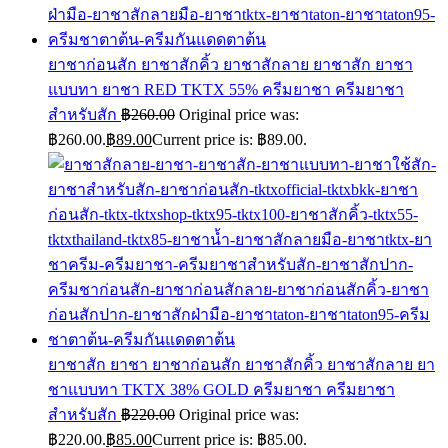
ยาชาก่อนสัก ยาชาสักคิ้ว ยาชาสักลาย ยาชาสัก ยาชา
แบบทา ยาชา RED TKTX 55% ครีมยาชา ครีมยาชา
สำหรับสัก
฿
260.00
Original price was:
฿260.00.
฿
89.00
Current price is: ฿89.00.
ยาชาสัก ยาชา ยาชาก่อนสัก ยาชาสักคิ้ว ยาชาสักลาย ยา
ชาแบบทา TKTX 38% GOLD ครีมยาชา ครีมยาชา
สำหรับสัก
฿
220.00
Original price was:
฿220.00.
฿
85.00
Current price is: ฿85.00.