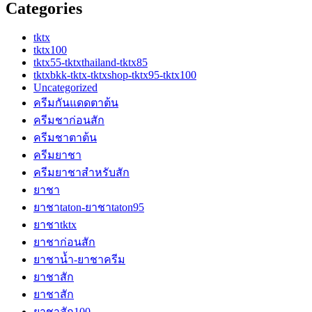
Categories
tktx
tktx100
tktx55-tktxthailand-tktx85
tktxbkk-tktx-tktxshop-tktx95-tktx100
Uncategorized
ครีมกันแดดตาต้น
ครีมชาก่อนสัก
ครีมชาตาต้น
ครีมยาชา
ครีมยาชาสำหรับสัก
ยาชา
ยาชาtaton-ยาชาtaton95
ยาชาtktx
ยาชาก่อนสัก
ยาชาน้ำ-ยาชาครีม
ยาชาสัก
ยาชาสัก
ยาชาสัก100