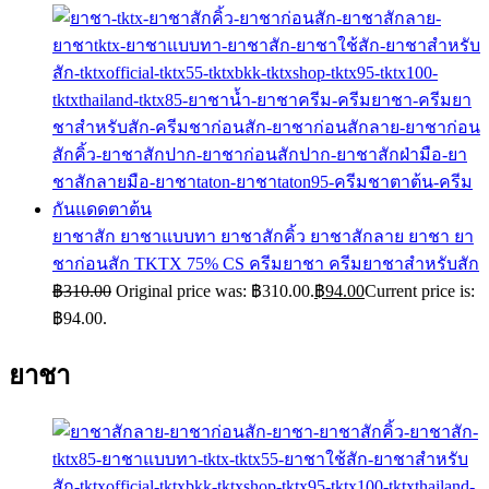
ยาชาสัก ยาชาแบบทา ยาชาสักคิ้ว ยาชาสักลาย ยาชา ยา
ชาก่อนสัก TKTX 75% CS ครีมยาชา ครีมยาชาสำหรับสัก
฿
310.00
Original price was: ฿310.00.
฿
94.00
Current price is:
฿94.00.
ยาชา