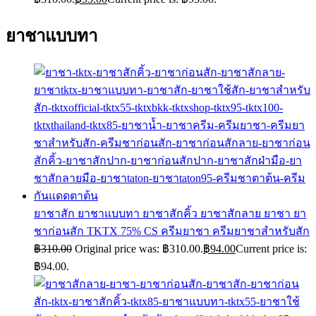
ยาชาแบบทา
ยาชาสัก ยาชาแบบทา ยาชาสักคิ้ว ยาชาสักลาย ยาชา ยา
ชาก่อนสัก TKTX 75% CS ครีมยาชา ครีมยาชาสำหรับสัก
฿
310.00
Original price was: ฿310.00.
฿
94.00
Current price is:
฿94.00.