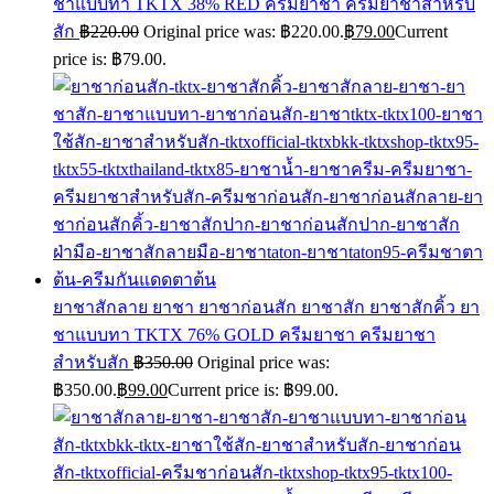
ชาแบบทา TKTX 38% RED ครีมยาชา ครีมยาชาสำหรับ
สัก
฿
220.00
Original price was: ฿220.00.
฿
79.00
Current
price is: ฿79.00.
ยาชาสักลาย ยาชา ยาชาก่อนสัก ยาชาสัก ยาชาสักคิ้ว ยา
ชาแบบทา TKTX 76% GOLD ครีมยาชา ครีมยาชา
สำหรับสัก
฿
350.00
Original price was:
฿350.00.
฿
99.00
Current price is: ฿99.00.