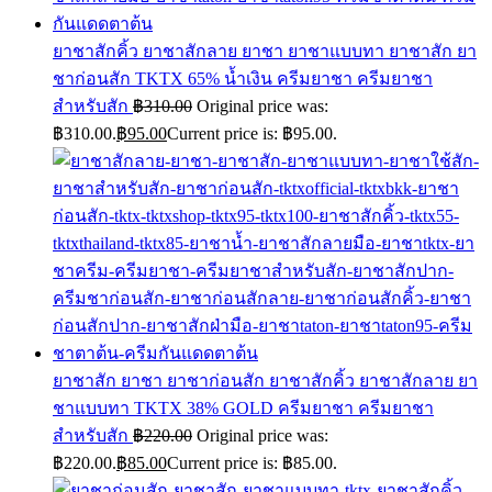
ยาชาสักคิ้ว ยาชาสักลาย ยาชา ยาชาแบบทา ยาชาสัก ยา
ชาก่อนสัก TKTX 65% น้ำเงิน ครีมยาชา ครีมยาชา
สำหรับสัก
฿
310.00
Original price was:
฿310.00.
฿
95.00
Current price is: ฿95.00.
ยาชาสัก ยาชา ยาชาก่อนสัก ยาชาสักคิ้ว ยาชาสักลาย ยา
ชาแบบทา TKTX 38% GOLD ครีมยาชา ครีมยาชา
สำหรับสัก
฿
220.00
Original price was:
฿220.00.
฿
85.00
Current price is: ฿85.00.