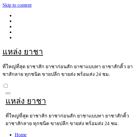
Skip to content
แหล่ง ยาชา
ที่ใหญ่ที่สุด ยาชาสัก ยาชาก่อนสัก ยาชาแบบทา ยาชาสักคิ้ว ยา
ชาสักลาย ทุกชนิด ขายปลีก ขายส่ง พร้อมส่ง 24 ชม.
แหล่ง ยาชา
ที่ใหญ่ที่สุด ยาชาสัก ยาชาก่อนสัก ยาชาแบบทา ยาชาสักคิ้ว
ยาชาสักลาย ทุกชนิด ขายปลีก ขายส่ง พร้อมส่ง 24 ชม.
Home