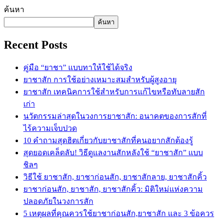
ค้นหา
ค้นหา
Recent Posts
คู่มือ “ยาชา” แบบทาให้ใช้ได้จริง
ยาชาสัก การใช้อย่างเหมาะสมสำหรับผู้สูงอายุ
ยาชาสัก เทคนิคการใช้สำหรับการแก้ไขหรือทับลายสัก
เก่า
นวัตกรรมล่าสุดในวงการยาชาสัก: อนาคตของการสักที่
ไร้ความเจ็บปวด
10 คำถามสุดฮิตเกี่ยวกับยาชาสักที่คนอยากสักต้องรู้
สุดยอดเคล็ดลับ! วิธีดูแลงานสักหลังใช้ “ยาชาสัก” แบบ
ชิลๆ
วิธีใช้ ยาชาสัก, ยาชาก่อนสัก, ยาชาสักลาย, ยาชาสักคิ้ว
ยาชาก่อนสัก, ยาชาสัก, ยาชาสักคิ้ว: มิติใหม่แห่งความ
ปลอดภัยในวงการสัก
5 เหตุผลที่คุณควรใช้ยาชาก่อนสัก,ยาชาสัก และ 3 ข้อควร