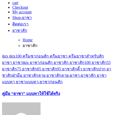
cart
Checkout
My account
Shop-ยาชา
ติดต่อเรา
ยาชาสัก
Home
ยาชาสัก
tktx
tktx100
ครีมชาก่อนสัก
ครีมยาชา
ครีมยาชาสำหรับสัก
ยาชา
ยาชาtktx
ยาชาก่อนสัก
ยาชาสัก
ยาชาสัก100
ยาชาสัก55
ยาชาสัก75
ยาชาสัก85
ยาชาสัก95
ยาชาสักคิ้ว
ยาชาสักปาก
ยา
ชาสักฝ่ามือ
ยาชาสักลาย
ยาชาสักลาย-ยาชา-ยาชาสัก
ยาชา
แบบทา
ยาชาแบบทา-ยาชาก่อนสัก
คู่มือ “ยาชา” แบบทาให้ใช้ได้จริง