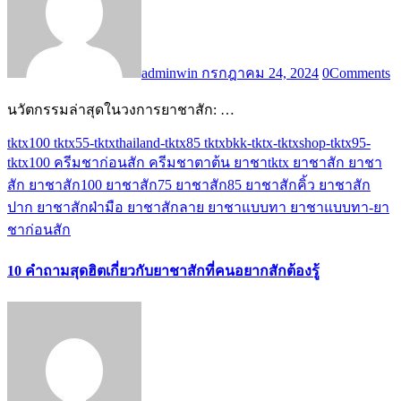
adminwin
กรกฎาคม 24, 2024
0Comments
นวัตกรรมล่าสุดในวงการยาชาสัก: …
tktx100
tktx55-tktxthailand-tktx85
tktxbkk-tktx-tktxshop-tktx95-
tktx100
ครีมชาก่อนสัก
ครีมชาตาต้น
ยาชาtktx
ยาชาสัก
ยาชา
สัก
ยาชาสัก100
ยาชาสัก75
ยาชาสัก85
ยาชาสักคิ้ว
ยาชาสัก
ปาก
ยาชาสักฝ่ามือ
ยาชาสักลาย
ยาชาแบบทา
ยาชาแบบทา-ยา
ชาก่อนสัก
10 คำถามสุดฮิตเกี่ยวกับยาชาสักที่คนอยากสักต้องรู้