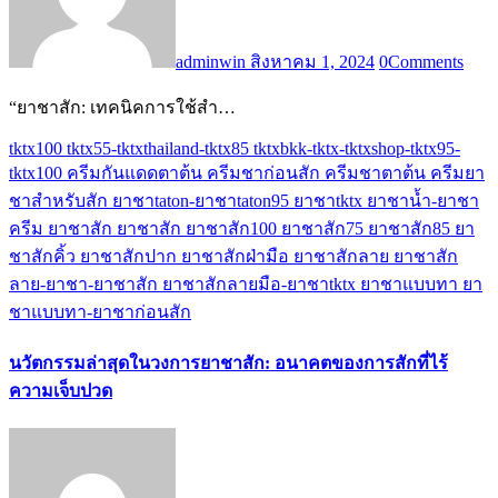
adminwin
สิงหาคม 1, 2024
0Comments
“ยาชาสัก: เทคนิคการใช้สำ…
tktx100
tktx55-tktxthailand-tktx85
tktxbkk-tktx-tktxshop-tktx95-
tktx100
ครีมกันแดดตาต้น
ครีมชาก่อนสัก
ครีมชาตาต้น
ครีมยา
ชาสำหรับสัก
ยาชาtaton-ยาชาtaton95
ยาชาtktx
ยาชาน้ำ-ยาชา
ครีม
ยาชาสัก
ยาชาสัก
ยาชาสัก100
ยาชาสัก75
ยาชาสัก85
ยา
ชาสักคิ้ว
ยาชาสักปาก
ยาชาสักฝ่ามือ
ยาชาสักลาย
ยาชาสัก
ลาย-ยาชา-ยาชาสัก
ยาชาสักลายมือ-ยาชาtktx
ยาชาแบบทา
ยา
ชาแบบทา-ยาชาก่อนสัก
นวัตกรรมล่าสุดในวงการยาชาสัก: อนาคตของการสักที่ไร้
ความเจ็บปวด